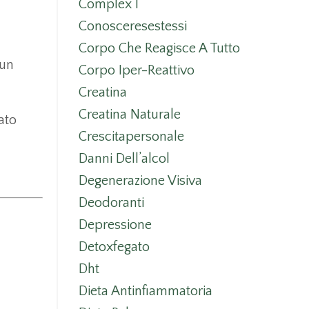
Complex I
Conosceresestessi
Corpo Che Reagisce A Tutto
 un
Corpo Iper-Reattivo
Creatina
Creatina Naturale
ato
Crescitapersonale
Danni Dell’alcol
Degenerazione Visiva
Deodoranti
Depressione
Detoxfegato
Dht
Dieta Antinfiammatoria