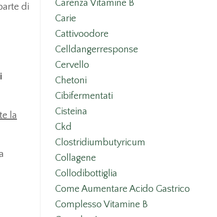
Carenza Vitamine B
parte di
Carie
Cattivoodore
Celldangerresponse
Cervello
i
Chetoni
Cibifermentati
Cisteina
e la
Ckd
Clostridiumbutyricum
a
Collagene
Collodibottiglia
Come Aumentare Acido Gastrico
Complesso Vitamine B