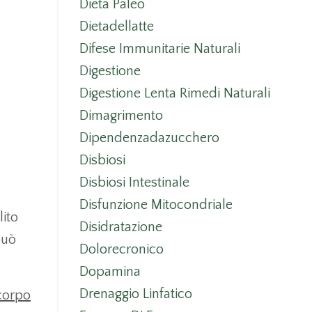
Dieta Paleo
Dietadellatte
Difese Immunitarie Naturali
Digestione
Digestione Lenta Rimedi Naturali
Dimagrimento
Dipendenzadazucchero
Disbiosi
Disbiosi Intestinale
Disfunzione Mitocondriale
lito
Disidratazione
può
Dolorecronico
Dopamina
Drenaggio Linfatico
 corpo