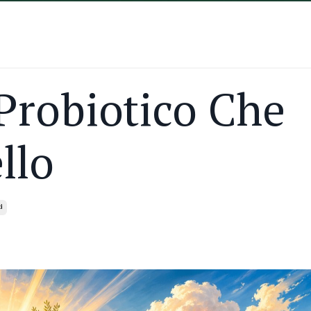
 Probiotico Che
llo
i