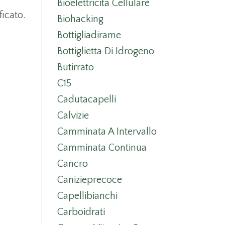
Bioelettricità Cellulare
ficato.
Biohacking
Bottigliadirame
Bottiglietta Di Idrogeno
Butirrato
C15
Cadutacapelli
Calvizie
Camminata A Intervallo
Camminata Continua
Cancro
Canizieprecoce
Capellibianchi
Carboidrati