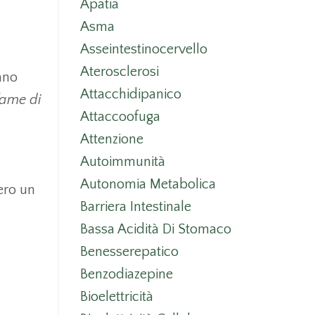
Apatia
Asma
Asseintestinocervello
Aterosclerosi
ano
Attacchidipanico
fame di
Attaccoofuga
Attenzione
Autoimmunità
Autonomia Metabolica
ero un
Barriera Intestinale
Bassa Acidità Di Stomaco
Benesserepatico
Benzodiazepine
Bioelettricità