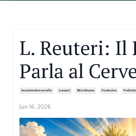
L. Reuteri: Il
Parla al Cerve
Asseintestinocervello
Lreuteri
Microbioma
Ossitocina
Probiotic
Jun 16, 2026