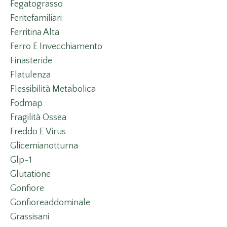
Fegatograsso
Feritefamiliari
Ferritina Alta
Ferro E Invecchiamento
Finasteride
Flatulenza
Flessibilità Metabolica
Fodmap
Fragilità Ossea
Freddo E Virus
Glicemianotturna
Glp-1
Glutatione
Gonfiore
Gonfioreaddominale
Grassisani