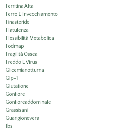
Ferritina Alta
Ferro E Invecchiamento
Finasteride
Flatulenza
Flessibilità Metabolica
Fodmap
Fragilità Ossea
Freddo E Virus
Glicemianotturna
Glp-1
Glutatione
Gonfiore
Gonfioreaddominale
Grassisani
Guarigionevera
Ibs