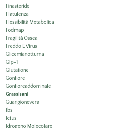
Finasteride
Flatulenza
Flessibilità Metabolica
Fodmap
Fragilità Ossea
Freddo E Virus
Glicemianotturna
Glp-1
Glutatione
Gonfiore
Gonfioreaddominale
Grassisani
Guarigionevera
Ibs
Ictus
Idrogeno Molecolare