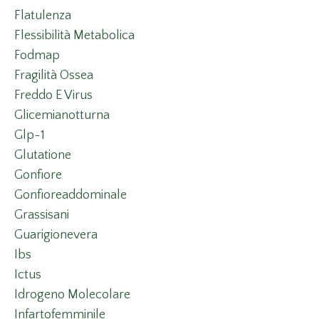
Flatulenza
Flessibilità Metabolica
Fodmap
Fragilità Ossea
Freddo E Virus
Glicemianotturna
Glp-1
Glutatione
Gonfiore
Gonfioreaddominale
Grassisani
Guarigionevera
Ibs
Ictus
Idrogeno Molecolare
Infartofemminile