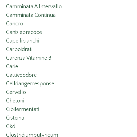
Camminata A Intervallo
Camminata Continua
Cancro
Canizieprecoce
Capellibianchi
Carboidrati
Carenza Vitamine B
Carie
Cattivoodore
Celldangerresponse
Cervello
Chetoni
Cibifermentati
Cisteina
Ckd
Clostridiumbutyricum