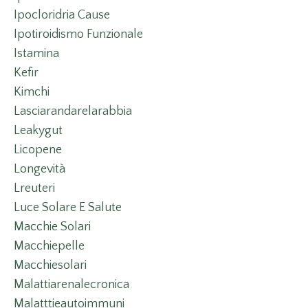
Ipocloridria Cause
Ipotiroidismo Funzionale
Istamina
Kefir
Kimchi
Lasciarandarelarabbia
Leakygut
Licopene
Longevità
Lreuteri
Luce Solare E Salute
Macchie Solari
Macchiepelle
Macchiesolari
Malattiarenalecronica
Malatttieautoimmuni