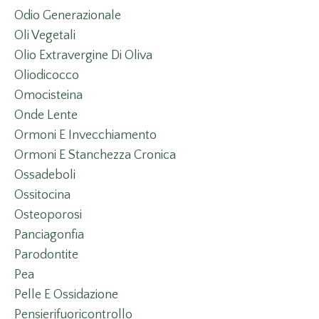
Odio Generazionale
Oli Vegetali
Olio Extravergine Di Oliva
Oliodicocco
Omocisteina
Onde Lente
Ormoni E Invecchiamento
Ormoni E Stanchezza Cronica
Ossadeboli
Ossitocina
Osteoporosi
Panciagonfia
Parodontite
Pea
Pelle E Ossidazione
Pensierifuoricontrollo