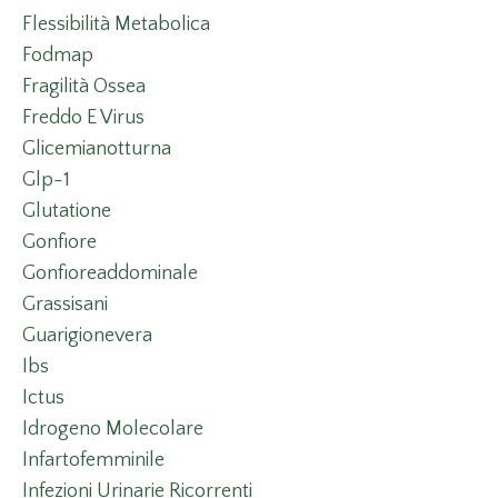
Flessibilità Metabolica
Fodmap
Fragilità Ossea
Freddo E Virus
Glicemianotturna
Glp-1
Glutatione
Gonfiore
Gonfioreaddominale
Grassisani
Guarigionevera
Ibs
Ictus
Idrogeno Molecolare
Infartofemminile
Infezioni Urinarie Ricorrenti