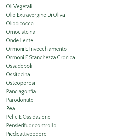
Oli Vegetali
Olio Extravergine Di Oliva
Oliodicocco
Omocisteina
Onde Lente
Ormoni E Invecchiamento
Ormoni E Stanchezza Cronica
Ossadeboli
Ossitocina
Osteoporosi
Panciagonfia
Parodontite
Pea
Pelle E Ossidazione
Pensierifuoricontrollo
Piedicattivoodore