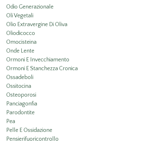
Odio Generazionale
Oli Vegetali
Olio Extravergine Di Oliva
Oliodicocco
Omocisteina
Onde Lente
Ormoni E Invecchiamento
Ormoni E Stanchezza Cronica
Ossadeboli
Ossitocina
Osteoporosi
Panciagonfia
Parodontite
Pea
Pelle E Ossidazione
Pensierifuoricontrollo