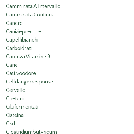
Camminata A Intervallo
Camminata Continua
Cancro
Canizieprecoce
Capellibianchi
Carboidrati
Carenza Vitamine B
Carie
Cattivoodore
Celldangerresponse
Cervello
Chetoni
Cibifermentati
Cisteina
Ckd
Clostridiumbutyricum