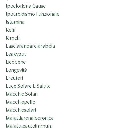
Ipocloridria Cause
Ipotiroidismo Funzionale
Istamina
Kefir
Kimchi
Lasciarandarelarabbia
Leakygut
Licopene
Longevità
Lreuteri
Luce Solare E Salute
Macchie Solari
Macchiepelle
Macchiesolari
Malattiarenalecronica
Malatttieautoimmuni