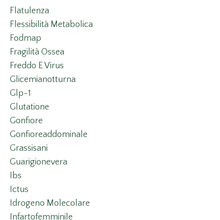
Flatulenza
Flessibilità Metabolica
Fodmap
Fragilità Ossea
Freddo E Virus
Glicemianotturna
Glp-1
Glutatione
Gonfiore
Gonfioreaddominale
Grassisani
Guarigionevera
Ibs
Ictus
Idrogeno Molecolare
Infartofemminile